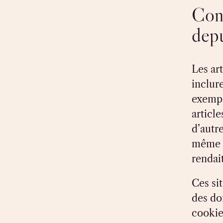
Con
depu
Les ar
inclur
exempl
articl
d’autr
même m
rendait
Ces si
des do
cookie