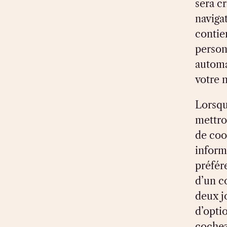
sera c
naviga
contie
person
automa
votre 
Lorsqu
mettro
de coo
inform
préfér
d’un c
deux j
d’optio
cochez