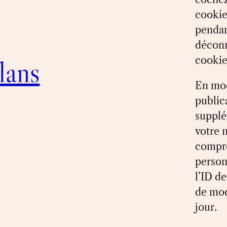
cookie
pendan
déconn
cookie
lans
En mod
public
supplé
votre 
compr
person
l’ID d
de mod
jour.