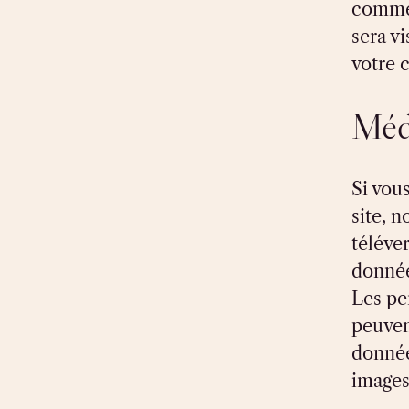
commen
sera v
votre 
Méd
Si vou
site, n
téléve
donné
Les pe
peuven
donnée
images