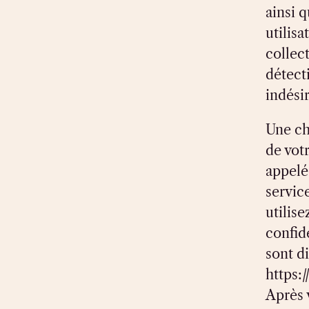
ainsi q
utilisa
collec
détect
indési
Une ch
de vot
appelé
service
utilise
confid
sont di
https:
Après 