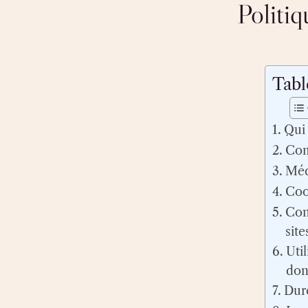
Politiq
Tabl
Qui
Com
Méd
Coo
Con
site
Uti
don
Dur