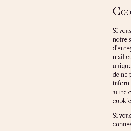
Coo
Si vou
notre s
d’enre
mail et
unique
de ne p
inform
autre 
cookie
Si vou
connex