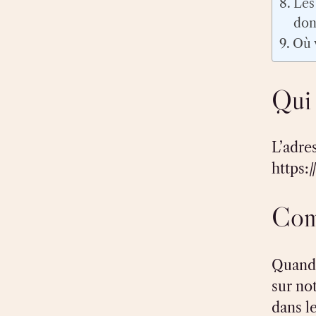
Les
don
Où 
Qui
L’adres
https:
Com
Quand 
sur not
dans l