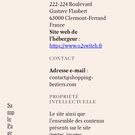
222-224 Boulevard
Gustave Flaubert
63000 Clermont-Ferrand
France
Site web de
l’hébergeur
:
https://www.o2switch.fr
CONTACT
Adresse e-mail
:
contact@shopping-
beziers.com
PROPRIÉTÉ
INTELLECTUELLE
Sa
mp
Le site ainsi que
le
l’ensemble des contenus
Pa
présents sur le site
ge
(textes, images,