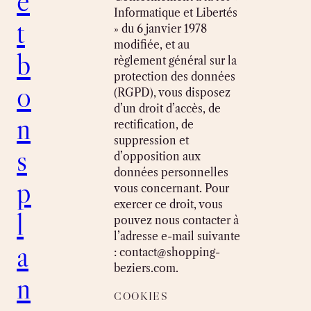
e
Informatique et Libertés
t
» du 6 janvier 1978
modifiée, et au
b
règlement général sur la
protection des données
o
(RGPD), vous disposez
d’un droit d’accès, de
n
rectification, de
suppression et
s
d’opposition aux
données personnelles
p
vous concernant. Pour
exercer ce droit, vous
l
pouvez nous contacter à
l’adresse e-mail suivante
a
:
contact@shopping-
beziers.com
.
n
COOKIES