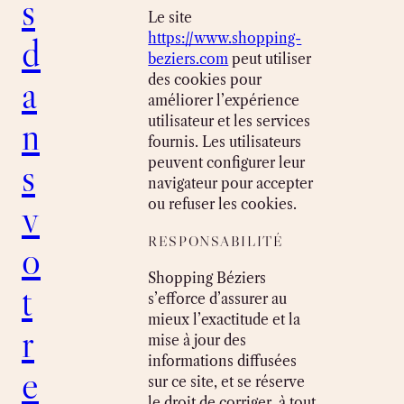
s
Le site
d
https://www.shopping-
beziers.com
peut utiliser
a
des cookies pour
améliorer l’expérience
n
utilisateur et les services
fournis. Les utilisateurs
s
peuvent configurer leur
navigateur pour accepter
v
ou refuser les cookies.
RESPONSABILITÉ
o
Shopping Béziers
t
s’efforce d’assurer au
mieux l’exactitude et la
r
mise à jour des
informations diffusées
e
sur ce site, et se réserve
le droit de corriger, à tout