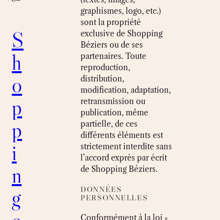
graphismes, logo, etc.)
sont la propriété
S
exclusive de Shopping
Béziers ou de ses
h
partenaires. Toute
reproduction,
o
distribution,
modification, adaptation,
p
retransmission ou
publication, même
p
partielle, de ces
différents éléments est
i
strictement interdite sans
l’accord exprès par écrit
n
de Shopping Béziers.
g
DONNÉES
PERSONNELLES
Conformément à la loi «