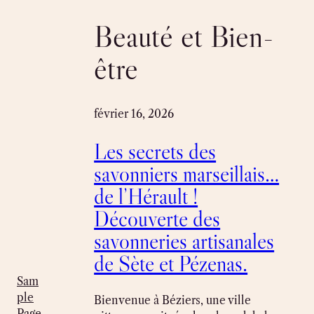
Skip
to
Beauté et Bien-
content
être
février 16, 2026
Les secrets des
savonniers marseillais…
de l’Hérault !
Découverte des
savonneries artisanales
de Sète et Pézenas.
Sam
ple
Bienvenue à Béziers, une ville
Page