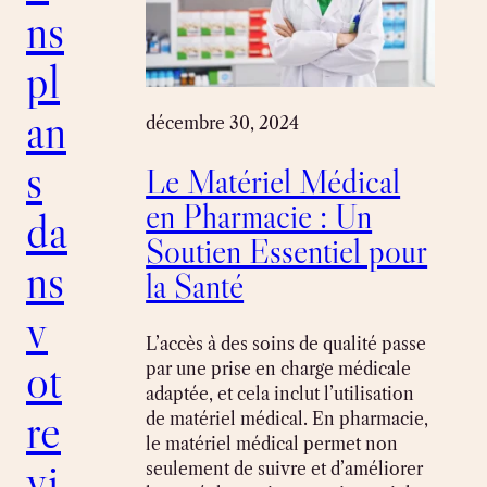
ns
pl
an
décembre 30, 2024
s
Le Matériel Médical
en Pharmacie : Un
da
Soutien Essentiel pour
ns
la Santé
v
L’accès à des soins de qualité passe
ot
par une prise en charge médicale
adaptée, et cela inclut l’utilisation
re
de matériel médical. En pharmacie,
le matériel médical permet non
vi
seulement de suivre et d’améliorer