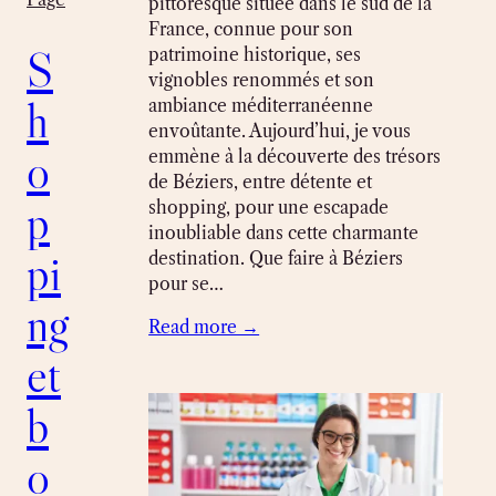
pittoresque située dans le sud de la
France, connue pour son
S
patrimoine historique, ses
vignobles renommés et son
h
ambiance méditerranéenne
envoûtante. Aujourd’hui, je vous
o
emmène à la découverte des trésors
de Béziers, entre détente et
p
shopping, pour une escapade
inoubliable dans cette charmante
pi
destination. Que faire à Béziers
pour se…
ng
Read more →
et
b
o