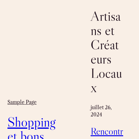
Skip
to
Artisa
content
ns et
Créat
eurs
Locau
x
Sample Page
juillet 26,
2024
Shopping
Rencontr
et bons