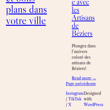
e avec
plans dans
les
Artisans
votre ville
de
Béziers
Plongez dans
l’univers
coloré des
artisans de
Béziers!
Read more →
Page précédente
Instagram
Designed
/
TikTok
with
/
X
WordPress